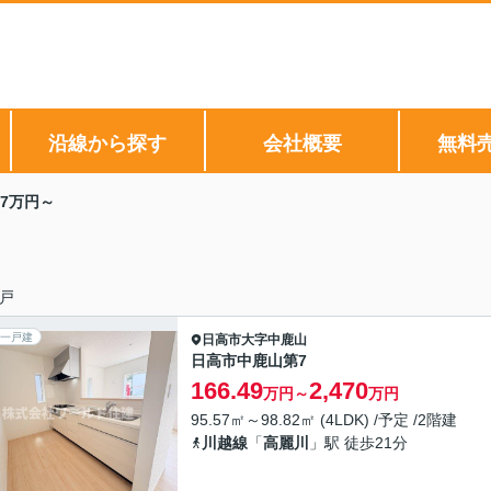
沿線から探す
会社概要
無料
7万円～
戸
一戸建
日高市
大字中鹿山
日高市中鹿山第7
166.49
2,470
万円～
万円
95.57㎡～98.82㎡ (4LDK) /予定 /2階建
川越線
「
高麗川
」駅 徒歩21分