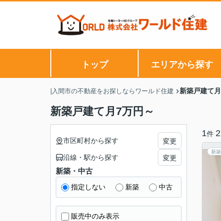
トップ
エリアから探す
新築戸建て月
|入間市の不動産をお探しならワールド住建
新築戸建て月7万円～
1
2
件
市区町村から探す
変更
新築
沿線・駅から探す
変更
新築・中古
指定しない
新築
中古
販売中のみ表示