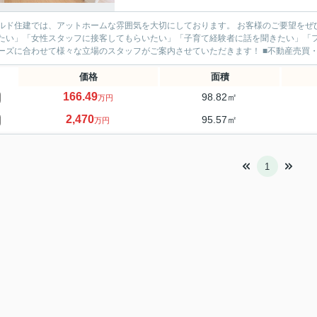
ド住建では、アットホームな雰囲気を大切にしております。 お客様のご要望をぜひお聞かせください。 ■「ベテ
たい」「女性スタッフに接客してもらいたい」「子育て経験者に話を聞きたい」「
のニーズに合わせて様々な立場のス
価格
面積
166.49
98.82㎡
万円
2,470
95.57㎡
万円
1