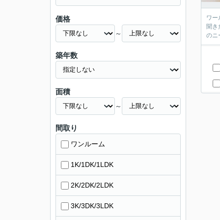
ワール
価格
聞き
～
築年数
面積
～
間取り
ワンルーム
1K/1DK/1LDK
2K/2DK/2LDK
3K/3DK/3LDK