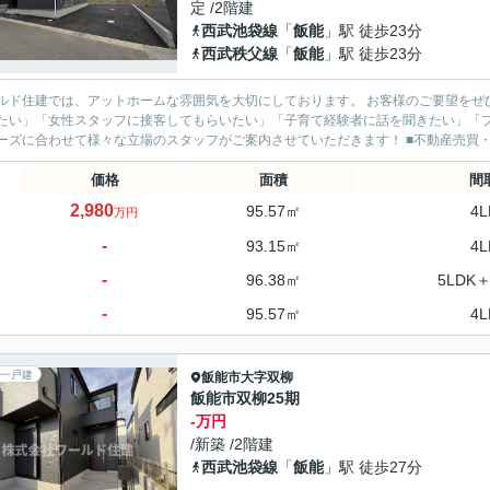
定 /2階建
西武池袋線
「
飯能
」駅 徒歩23分
西武秩父線
「
飯能
」駅 徒歩23分
ド住建では、アットホームな雰囲気を大切にしております。 お客様のご要望をぜひお聞かせください。 ■「ベテ
たい」「女性スタッフに接客してもらいたい」「子育て経験者に話を聞きたい」「
のニーズに合わせて様々な立場のス
価格
面積
間
2,980
95.57㎡
4L
万円
-
93.15㎡
4L
-
96.38㎡
5LDK＋
-
95.57㎡
4L
一戸建
飯能市
大字双柳
飯能市双柳25期
-万円
/新築 /2階建
西武池袋線
「
飯能
」駅 徒歩27分