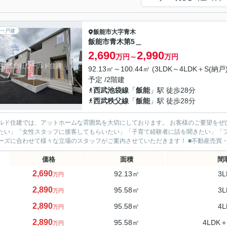
一戸建
飯能市
大字青木
飯能市青木第5＿
2,690
2,990
万円～
万円
92.13㎡～100.44㎡ (3LDK～4LDK＋S(納戸))
予定 /2階建
西武池袋線
「
飯能
」駅 徒歩28分
西武秩父線
「
飯能
」駅 徒歩28分
ド住建では、アットホームな雰囲気を大切にしております。 お客様のご要望をぜひお聞かせください。 ■「ベテ
たい」「女性スタッフに接客してもらいたい」「子育て経験者に話を聞きたい」「
のニーズに合わせて様々な立場のス
価格
面積
間
2,690
92.13㎡
3L
万円
2,890
95.58㎡
3L
万円
2,890
95.58㎡
4L
万円
2,890
95.58㎡
4LDK＋
万円