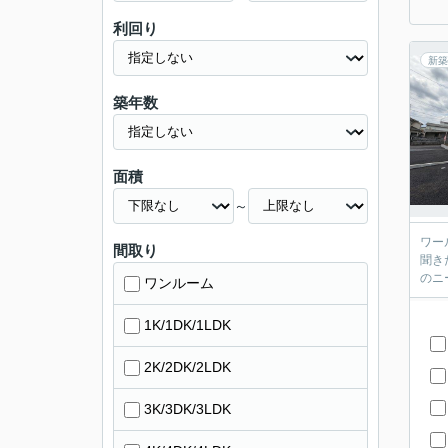
利回り
新築
築年数
面積
～
ワール
間取り
聞き
ワンルーム
1K/1DK/1LDK
2K/2DK/2LDK
3K/3DK/3LDK