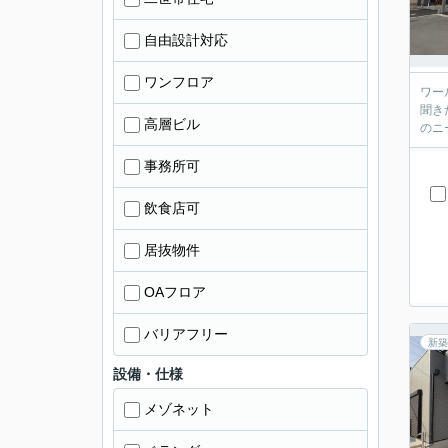
自由設計対応
ワンフロア
ワール
聞き
高層ビル
事務所可
飲食店可
居抜物件
OAフロア
バリアフリー
新築
設備・仕様
メゾネット