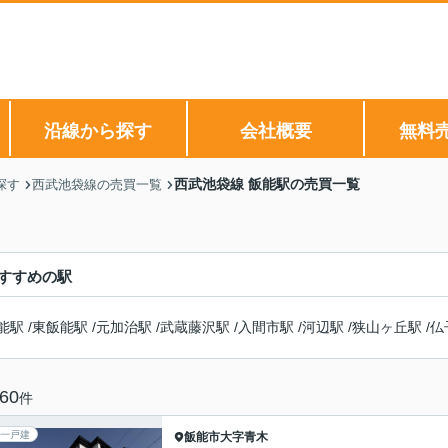
沿線から探す
会社概要
無料
西武池袋線 飯能駅の売買一覧
探す
西武池袋線の売買一覧
すすめの駅
能駅
/
東飯能駅
/
元加治駅
/
武蔵藤沢駅
/
入間市駅
/
河辺駅
/
狭山ヶ丘駅
/
仏
60
件
一戸建
飯能市
大字青木