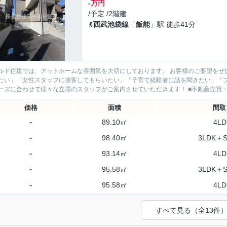
-万円
/予定 /2階建
西武池袋線
「
飯能
」駅 徒歩41分
ド住建では、アットホームな雰囲気を大切にしております。 お客様のご要望をぜひお聞かせください。 ■「ベテ
たい」「女性スタッフに接客してもらいたい」「子育て経験者に話を聞きたい」「
のニーズに合わせて様々な立場のス
価格
面積
間取
-
89.10㎡
4LD
-
98.40㎡
3LDK＋
-
93.14㎡
4LD
-
95.58㎡
3LDK＋
-
95.58㎡
4LD
すべて見る（全13件