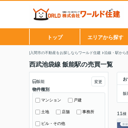
トップ
エリアから探す
|入間市の不動産をお探しならワールド住建
沿線・駅から
西武池袋線 飯能駅の売買一覧
お
飯能
変更
物件種別
飯
マンション
戸建
土地
店舗
事務所
11
棟
ビル・その他
新築