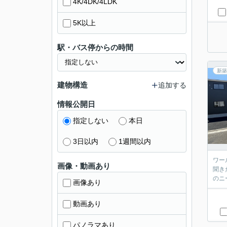
4K/4DK/4LDK
5K以上
駅・バス停からの時間
新築
建物構造
追加する
情報公開日
指定しない
本日
3日以内
1週間以内
ワール
画像・動画あり
聞き
画像あり
動画あり
パノラマあり