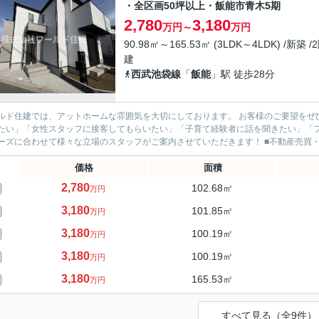
・全区画50坪以上・飯能市青木5期
2,780
3,180
万円～
万円
90.98㎡～165.53㎡ (3LDK～4LDK) /新築 /
建
西武池袋線
「
飯能
」駅 徒歩28分
ド住建では、アットホームな雰囲気を大切にしております。 お客様のご要望をぜひお聞かせください。 ■「ベテ
たい」「女性スタッフに接客してもらいたい」「子育て経験者に話を聞きたい」「
のニーズに合わせて様々な立場のス
価格
面積
2,780
102.68㎡
万円
3,180
101.85㎡
万円
3,180
100.19㎡
万円
3,180
100.19㎡
万円
3,180
165.53㎡
万円
すべて見る（全9件）