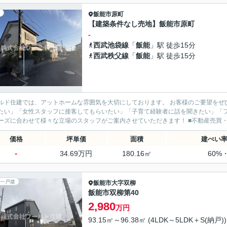
飯能市
原町
【建築条件なし売地】飯能市原町
-
西武池袋線
「
飯能
」駅 徒歩15分
西武秩父線
「
飯能
」駅 徒歩15分
ド住建では、アットホームな雰囲気を大切にしております。 お客様のご要望をぜひお聞かせください。 ■「ベテ
たい」「女性スタッフに接客してもらいたい」「子育て経験者に話を聞きたい」「
のニーズに合わせて様々な立場のス
価格
坪単価
面積
建ぺい
-
34.69万円
180.16㎡
60%
一戸建
飯能市
大字双柳
飯能市双柳第40
2,980
万円
93.15㎡～96.38㎡ (4LDK～5LDK＋S(納戸))