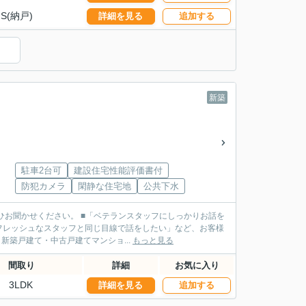
S(納戸)
詳細を見る
追加する
新築
駐車2台可
建設住宅性能評価書付
防犯カメラ
閑静な住宅地
公共下水
ランスタッフにしっかりお話を
フレッシュなスタッフと同じ目線で話をしたい」など、お客様
タッフがご案内させていただきます！ ■不動産売買・新築戸建て・中古戸建てマンショ...
もっと見る
間取り
詳細
お気に入り
3LDK
詳細を見る
追加する