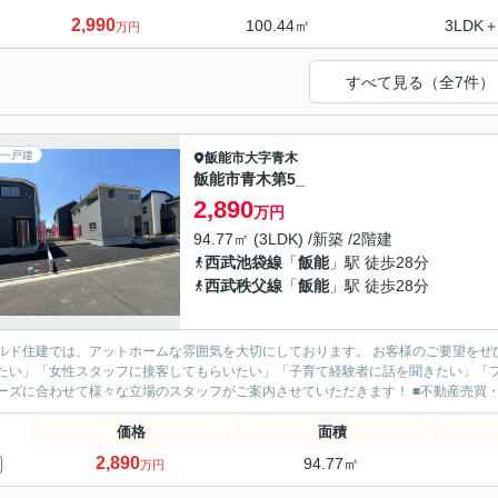
2,990
100.44㎡
3LDK＋
万円
すべて見る（全7件）
一戸建
飯能市
大字青木
飯能市青木第5_
2,890
万円
94.77㎡ (3LDK) /新築 /2階建
西武池袋線
「
飯能
」駅 徒歩28分
西武秩父線
「
飯能
」駅 徒歩28分
ド住建では、アットホームな雰囲気を大切にしております。 お客様のご要望をぜひお聞かせください。 ■「ベテ
たい」「女性スタッフに接客してもらいたい」「子育て経験者に話を聞きたい」「
のニーズに合わせて様々な立場のス
価格
面積
2,890
94.77㎡
万円