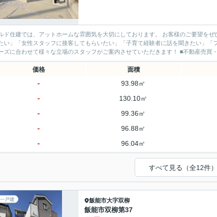
ド住建では、アットホームな雰囲気を大切にしております。 お客様のご要望をぜひお聞かせください。 ■「ベテ
たい」「女性スタッフに接客してもらいたい」「子育て経験者に話を聞きたい」「
のニーズに合わせて様々な立場のス
価格
面積
-
93.98㎡
-
130.10㎡
-
99.36㎡
-
96.88㎡
-
96.04㎡
すべて見る（全12件
一戸建
飯能市
大字双柳
飯能市双柳第37