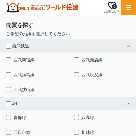
0
お気に入り
売買を探す
ご希望の沿線を選択してください
西武鉄道
西武新宿線
西武池袋線
西武拝島線
西武秩父線
西武狭山線
JR
青梅線
八高線
五日市線
川越線