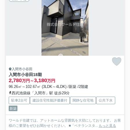
入間市小谷田
入間市小谷田18期
2,780
3,180
万円～
万円
96.26㎡～102.67㎡ (3LDK～4LDK) /新築 /2階建
西武池袋線「入間市」駅 徒歩29分
駐車2台可
建設住宅性能評価書付
閑静な住宅地
公共下水
新築
ワールド住建では、アットホームな雰囲気を大切にしております。 お客
様のご要望をぜひお聞かせください。 ■「ベテランスタ...
もっと見る