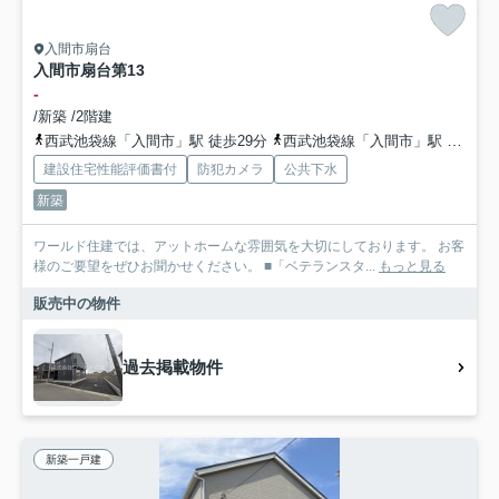
入間市扇台
入間市扇台第13
-
/新築 /2階建
西武池袋線「入間市」駅 徒歩29分
西武池袋線「入間市」駅 バス16分 西武バス「扇町屋」 停歩11分
建設住宅性能評価書付
防犯カメラ
公共下水
新築
ワールド住建では、アットホームな雰囲気を大切にしております。 お客
様のご要望をぜひお聞かせください。 ■「ベテランスタ...
もっと見る
販売中の物件
過去掲載物件
新築一戸建