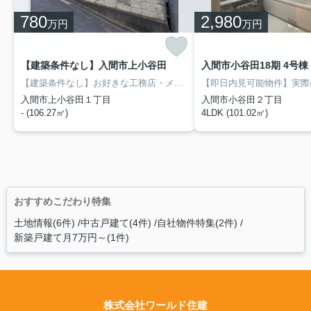
780
2,980
万円
万円
【建築条件なし】入間市上小谷田
入間市小谷田18期 4号棟
【建築条件なし】お好きな工務店・メーカーでの建築が可能です！南道路の穏やかな住環境ですが、生活に便利なコンビニ・スーパー・雑貨店などの施設が充実しているバランスの取れた立地です。飲食店や公園も近いので、お子さまのいらっしゃるお客様にも大変おすすめです。
入間市上小谷田１丁目
入間市小谷田２丁目
- (106.27㎡)
4LDK (101.02㎡)
おすすめこだわり特集
土地情報(6件)
中古戸建て(4件)
自社物件特集(2件)
新築戸建て月7万円～(1件)
株式会社ワールド住建