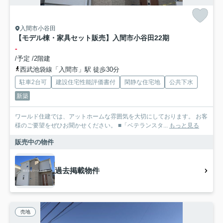
入間市小谷田
【モデル棟・家具セット販売】入間市小谷田22期
-
/予定 /2階建
西武池袋線「入間市」駅 徒歩30分
駐車2台可
建設住宅性能評価書付
閑静な住宅地
公共下水
新築
ワールド住建では、アットホームな雰囲気を大切にしております。 お客
様のご要望をぜひお聞かせください。 ■「ベテランスタ...
もっと見る
販売中の物件
過去掲載物件
売地