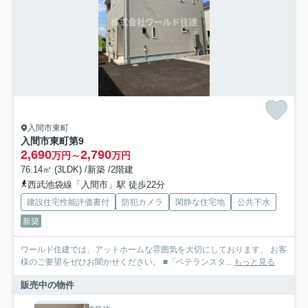
入間市東町
入間市東町第9
2,690
2,790
万円～
万円
76.14㎡ (3LDK) /新築 /2階建
西武池袋線「入間市」駅 徒歩22分
建設住宅性能評価書付
防犯カメラ
閑静な住宅地
公共下水
新築
ワールド住建では、アットホームな雰囲気を大切にしております。 お客
様のご要望をぜひお聞かせください。 ■「ベテランスタ...
もっと見る
販売中の物件