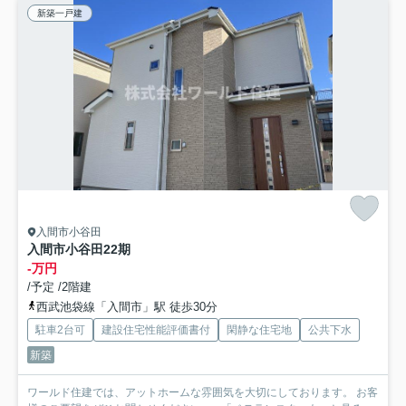
新築一戸建
入間市小谷田
入間市小谷田22期
-万円
/予定 /2階建
西武池袋線「入間市」駅 徒歩30分
駐車2台可
建設住宅性能評価書付
閑静な住宅地
公共下水
新築
ワールド住建では、アットホームな雰囲気を大切にしております。 お客