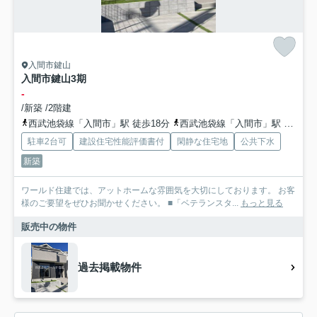
入間市鍵山
入間市鍵山3期
-
/新築 /2階建
西武池袋線「入間市」駅 徒歩18分
西武池袋線「入間市」駅 バス15分 西武バス「武道館東（埼玉県）」 停歩5分
駐車2台可
建設住宅性能評価書付
閑静な住宅地
公共下水
新築
ワールド住建では、アットホームな雰囲気を大切にしております。 お客
様のご要望をぜひお聞かせください。 ■「ベテランスタ...
もっと見る
販売中の物件
過去掲載物件