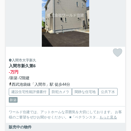
入間市大字新久
入間市新久第6
-万円
/新築 /2階建
西武池袋線「入間市」駅 徒歩44分
建設住宅性能評価書付
防犯カメラ
閑静な住宅地
公共下水
新築
ワールド住建では、アットホームな雰囲気を大切にしております。 お客
様のご要望をぜひお聞かせください。 ■「ベテランスタ...
もっと見る
販売中の物件