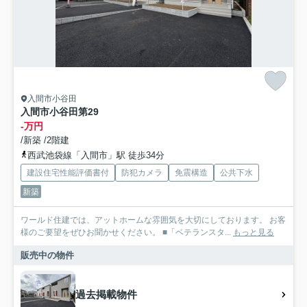
入間市小谷田
入間市小谷田第29
-万円
/新築 /2階建
西武池袋線「入間市」駅 徒歩34分
建設住宅性能評価書付
防犯カメラ
免震構造
公共下水
新築
ワールド住建では、アットホームな雰囲気を大切にしております。 お客
様のご要望をぜひお聞かせください。 ■「ベテランスタ...
もっと見る
販売中の物件
過去掲載物件