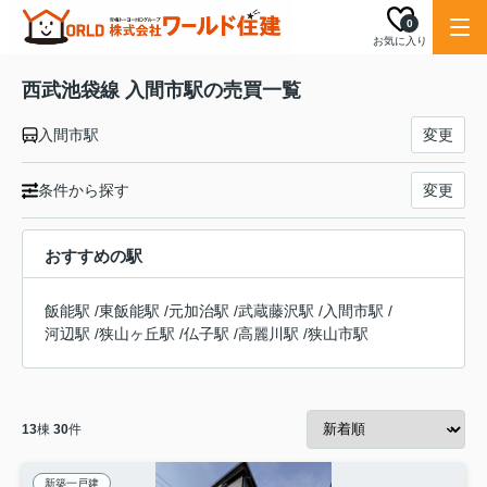
0
お気に入り
西武池袋線 入間市駅の売買一覧
入間市駅
変更
条件から探す
変更
おすすめの駅
飯能駅
/
東飯能駅
/
元加治駅
/
武蔵藤沢駅
/
入間市駅
/
河辺駅
/
狭山ヶ丘駅
/
仏子駅
/
高麗川駅
/
狭山市駅
13
棟
30
件
新築一戸建