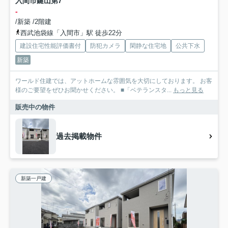
入間市鍵山第7
-
/新築 /2階建
西武池袋線「入間市」駅 徒歩22分
建設住宅性能評価書付
防犯カメラ
閑静な住宅地
公共下水
新築
ワールド住建では、アットホームな雰囲気を大切にしております。 お客
様のご要望をぜひお聞かせください。 ■「ベテランスタ...
もっと見る
販売中の物件
過去掲載物件
新築一戸建