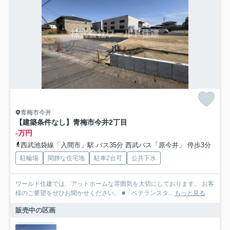
青梅市今井
【建築条件なし】青梅市今井2丁目
-万円
西武池袋線「入間市」駅 バス35分 西武バス「原今井」 停歩3分
駐輪場
閑静な住宅地
駐車2台可
公共下水
ワールド住建では、アットホームな雰囲気を大切にしております。 お客
様のご要望をぜひお聞かせください。 ■「ベテランスタ...
もっと見る
販売中の区画