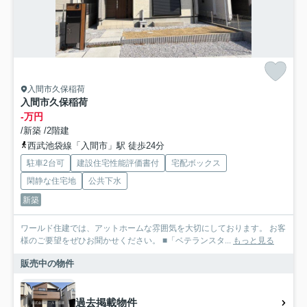
入間市久保稲荷
入間市久保稲荷
-万円
/新築 /2階建
西武池袋線「入間市」駅 徒歩24分
駐車2台可
建設住宅性能評価書付
宅配ボックス
閑静な住宅地
公共下水
新築
ワールド住建では、アットホームな雰囲気を大切にしております。 お客
様のご要望をぜひお聞かせください。 ■「ベテランスタ...
もっと見る
販売中の物件
過去掲載物件