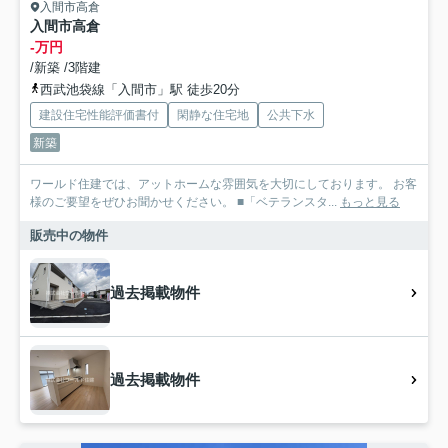
入間市高倉
入間市高倉
-万円
/新築 /3階建
西武池袋線「入間市」駅 徒歩20分
建設住宅性能評価書付
閑静な住宅地
公共下水
新築
ワールド住建では、アットホームな雰囲気を大切にしております。 お客
様のご要望をぜひお聞かせください。 ■「ベテランスタ...
もっと見る
販売中の物件
過去掲載物件
過去掲載物件