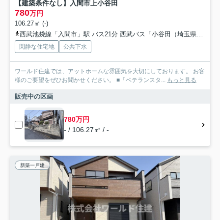
【建築条件なし】入間市上小谷田
780
万円
106.27㎡ (-)
西武池袋線「入間市」駅 バス21分 西武バス「小谷田（埼玉県）」 停歩8分
閑静な住宅地
公共下水
ワールド住建では、アットホームな雰囲気を大切にしております。 お客
様のご要望をぜひお聞かせください。 ■「ベテランスタ...
もっと見る
販売中の区画
780万円
- / 106.27㎡ / -
新築一戸建