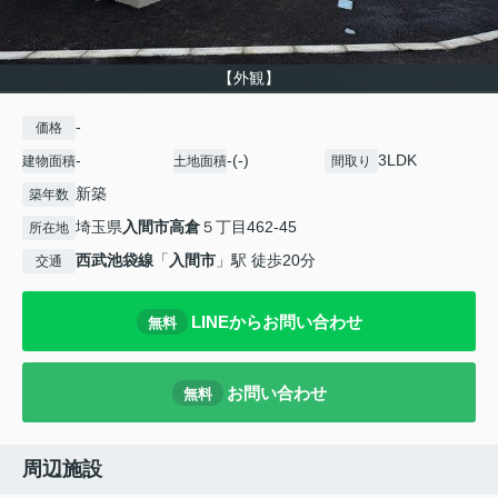
【外観】
-
価格
-
-(-)
3LDK
建物面積
土地面積
間取り
新築
築年数
埼玉県
入間市
高倉
５丁目462-45
所在地
西武池袋線
「
入間市
」駅 徒歩20分
交通
LINEからお問い合わせ
無料
お問い合わせ
無料
周辺施設