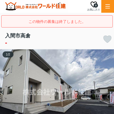
0
お気に入り
この物件の募集は終了しました。
入間市高倉
-
1
/
2