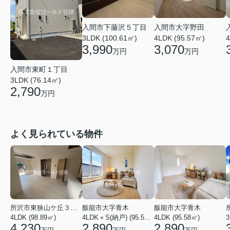
入間市下藤沢５丁目
入間市大字野田
3LDK (100.61㎡)
4LDK (95.57㎡)
4
3,990
3,070
万円
万円
入間市東町１丁目
3LDK (76.14㎡)
2,790
万円
よく見られている物件
所沢市東狭山ケ丘３丁目
飯能市大字青木
飯能市大字青木
4LDK (98.89㎡)
4LDK＋S(納戸) (95.58㎡)
4LDK (95.58㎡)
3
4,230
2,890
2,890