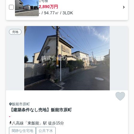
1号棟
2,890万円
- / 94.77㎡ / 3LDK
売地
飯能市原町
【建築条件なし売地】飯能市原町
-
八高線「東飯能」駅 徒歩15分
閑静な住宅地
公共下水