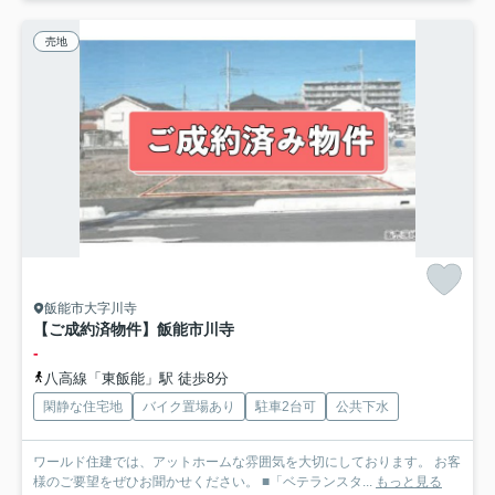
売地
飯能市大字川寺
【ご成約済物件】飯能市川寺
-
八高線「東飯能」駅 徒歩8分
閑静な住宅地
バイク置場あり
駐車2台可
公共下水
ワールド住建では、アットホームな雰囲気を大切にしております。 お客
様のご要望をぜひお聞かせください。 ■「ベテランスタ...
もっと見る