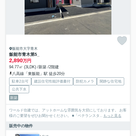
飯能市大字青木
飯能市青木第5_
2,890
万円
94.77㎡ (3LDK) /新築 /2階建
八高線「東飯能」駅 徒歩20分
駐車2台可
建設住宅性能評価書付
防犯カメラ
閑静な住宅地
公共下水
新築
ワールド住建では、アットホームな雰囲気を大切にしております。 お客
様のご要望をぜひお聞かせください。 ■「ベテランスタ...
もっと見る
販売中の物件