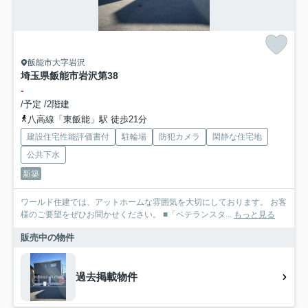
飯能市大字岩沢
埼玉県飯能市岩沢第38
-
/予定 /2階建
八高線「東飯能」駅 徒歩21分
建設住宅性能評価書付
駐輪場
防犯カメラ
閑静な住宅地
公共下水
新築
ワールド住建では、アットホームな雰囲気を大切にしております。 お客
様のご要望をぜひお聞かせください。 ■「ベテランスタ...
もっと見る
販売中の物件
過去掲載物件