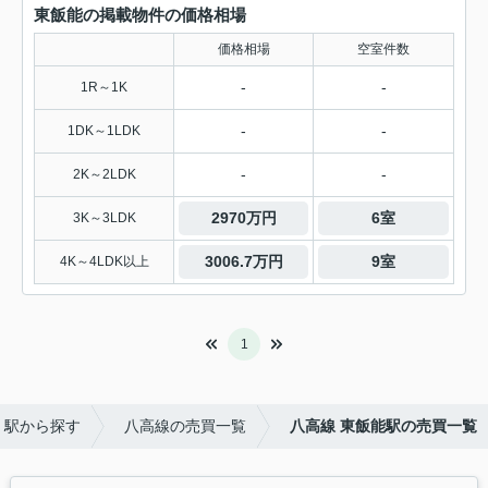
東飯能の掲載物件の価格相場
価格相場
空室件数
-
-
1R～1K
-
-
1DK～1LDK
-
-
2K～2LDK
2970万円
6室
3K～3LDK
3006.7万円
9室
4K～4LDK以上
1
・駅から探す
八高線の売買一覧
八高線 東飯能駅の売買一覧