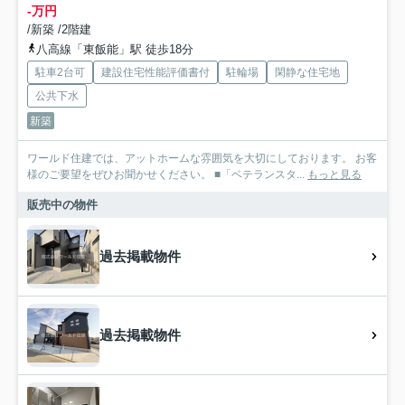
-万円
/新築 /2階建
八高線「東飯能」駅 徒歩18分
駐車2台可
建設住宅性能評価書付
駐輪場
閑静な住宅地
公共下水
新築
ワールド住建では、アットホームな雰囲気を大切にしております。 お客
様のご要望をぜひお聞かせください。 ■「ベテランスタ...
もっと見る
販売中の物件
過去掲載物件
過去掲載物件