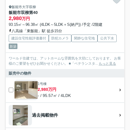
飯能市大字双柳
飯能市双柳第40
2,980
万円
93.15㎡～96.38㎡ (4LDK～5LDK＋S(納戸)) /予定 /2階建
八高線「東飯能」駅 徒歩15分
建設住宅性能評価書付
防犯カメラ
閑静な住宅地
公共下水
新築
ワールド住建では、アットホームな雰囲気を大切にしております。 お客
様のご要望をぜひお聞かせください。 ■「ベテランスタ...
もっと見る
販売中の物件
1号棟
2,980万円
- / 95.57㎡ / 4LDK
過去掲載物件