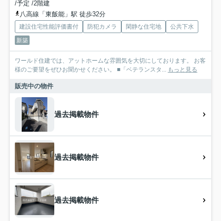
/予定 /2階建
八高線「東飯能」駅 徒歩32分
建設住宅性能評価書付
防犯カメラ
閑静な住宅地
公共下水
新築
ワールド住建では、アットホームな雰囲気を大切にしております。 お客
様のご要望をぜひお聞かせください。 ■「ベテランスタ...
もっと見る
販売中の物件
過去掲載物件
過去掲載物件
過去掲載物件