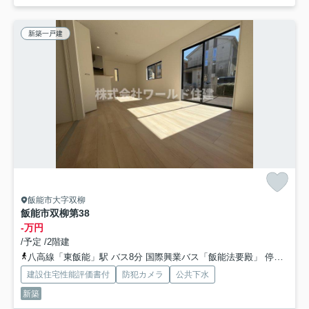
新築一戸建
飯能市大字双柳
飯能市双柳第38
-万円
/予定 /2階建
八高線「東飯能」駅 バス8分 国際興業バス「飯能法要殿」 停歩2分
建設住宅性能評価書付
防犯カメラ
公共下水
新築