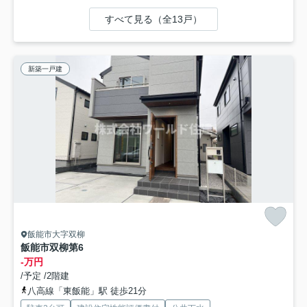
すべて見る（全13戸）
新築一戸建
飯能市大字双柳
飯能市双柳第6
-万円
/予定 /2階建
八高線「東飯能」駅 徒歩21分