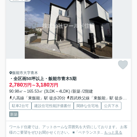
飯能市大字青木
・全区画50坪以上・飯能市青木5期
2,780
3,180
万円～
万円
90.98㎡～165.53㎡ (3LDK～4LDK) /新築 /2階建
八高線「東飯能」駅 徒歩20分
西武秩父線「東飯能」駅 徒歩20分
駐車2台可
建設住宅性能評価書付
閑静な住宅地
公共下水
新築
ワールド住建では、アットホームな雰囲気を大切にしております。 お客
様のご要望をぜひお聞かせください。 ■「ベテランスタ...
もっと見る