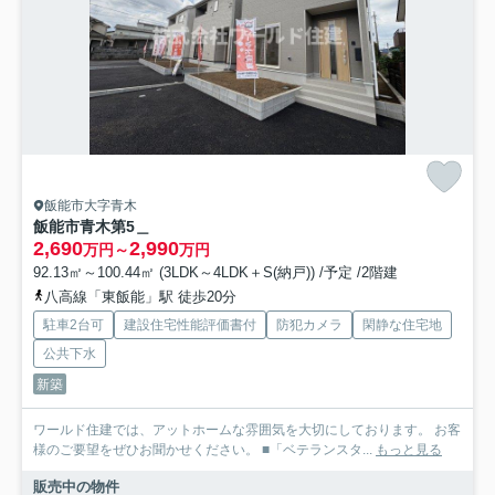
飯能市大字青木
飯能市青木第5＿
2,690
2,990
万円～
万円
92.13㎡～100.44㎡ (3LDK～4LDK＋S(納戸)) /予定 /2階建
八高線「東飯能」駅 徒歩20分
駐車2台可
建設住宅性能評価書付
防犯カメラ
閑静な住宅地
公共下水
新築
ワールド住建では、アットホームな雰囲気を大切にしております。 お客
様のご要望をぜひお聞かせください。 ■「ベテランスタ...
もっと見る
販売中の物件