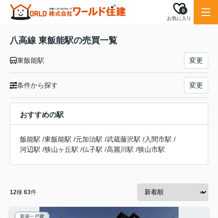
0
お気に入り
八高線 東飯能駅の売買一覧
東飯能駅
変更
条件から探す
変更
おすすめの駅
飯能駅
/
東飯能駅
/
元加治駅
/
武蔵藤沢駅
/
入間市駅
/
河辺駅
/
狭山ヶ丘駅
/
仏子駅
/
高麗川駅
/
狭山市駅
12
棟
63
件
新築一戸建