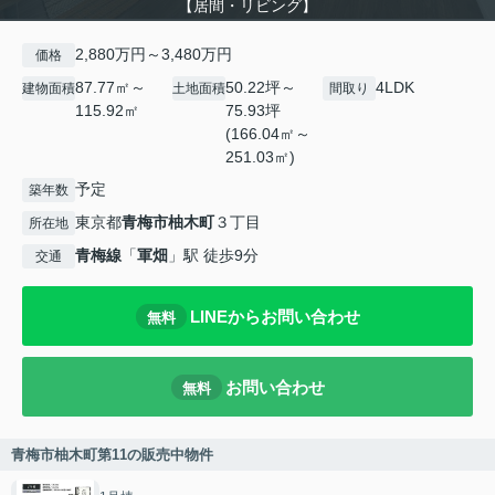
【居間・リビング】
2,880万円～3,480万円
価格
87.77㎡～
50.22坪～
4LDK
建物面積
土地面積
間取り
115.92㎡
75.93坪
(166.04㎡～
251.03㎡)
予定
築年数
東京都
青梅市
柚木町
３丁目
所在地
青梅線
「
軍畑
」駅 徒歩9分
交通
LINEからお問い合わせ
無料
お問い合わせ
無料
青梅市柚木町第11の販売中物件