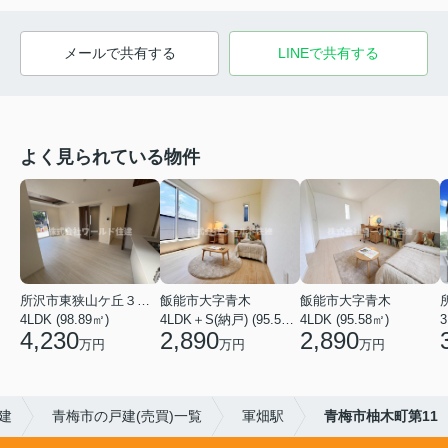
メールで共有する
LINEで共有する
よく見られている物件
所沢市東狭山ケ丘３丁目
飯能市大字青木
飯能市大字青木
4LDK (98.89㎡)
4LDK＋S(納戸) (95.58㎡)
4LDK (95.58㎡)
3
4,230
2,890
2,890
万円
万円
万円
建
青梅市の戸建(売買)一覧
軍畑駅
青梅市柚木町第11