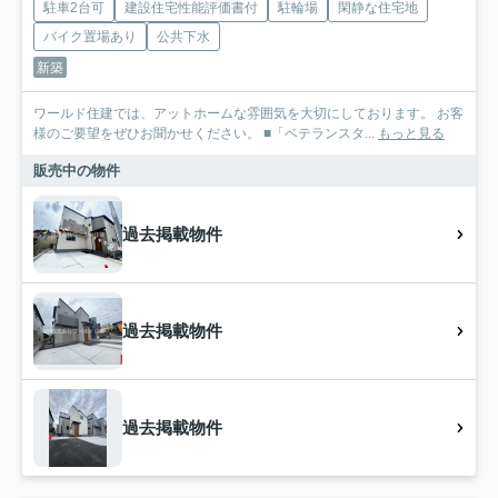
駐車2台可
建設住宅性能評価書付
駐輪場
閑静な住宅地
バイク置場あり
公共下水
新築
ワールド住建では、アットホームな雰囲気を大切にしております。 お客
様のご要望をぜひお聞かせください。 ■「ベテランスタ...
もっと見る
販売中の物件
過去掲載物件
過去掲載物件
過去掲載物件