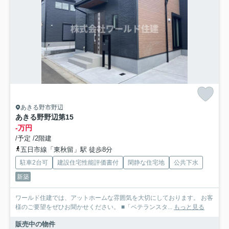
あきる野市野辺
あきる野野辺第15
-万円
/予定 /2階建
五日市線「東秋留」駅 徒歩8分
駐車2台可
建設住宅性能評価書付
閑静な住宅地
公共下水
新築
ワールド住建では、アットホームな雰囲気を大切にしております。 お客
様のご要望をぜひお聞かせください。 ■「ベテランスタ...
もっと見る
販売中の物件