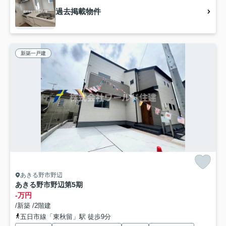
過去掲載物件
新築一戸建
あきる野市野辺
あきる野市野辺第5期
-万円
/新築 /2階建
五日市線「東秋留」駅 徒歩9分