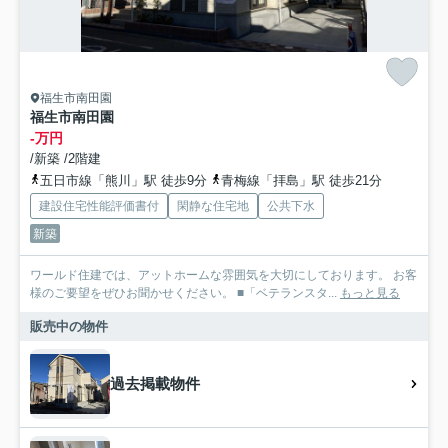
福生市南田園
福生市南田園
-万円
/新築 /2階建
五日市線「熊川」駅 徒歩9分
青梅線「拝島」駅 徒歩21分
建設住宅性能評価書付
閑静な住宅地
公共下水
新築
ワールド住建では、アットホームな雰囲気を大切にしております。 お客
様のご要望をぜひお聞かせください。 ■「ベテランスタ...
もっと見る
販売中の物件
過去掲載物件