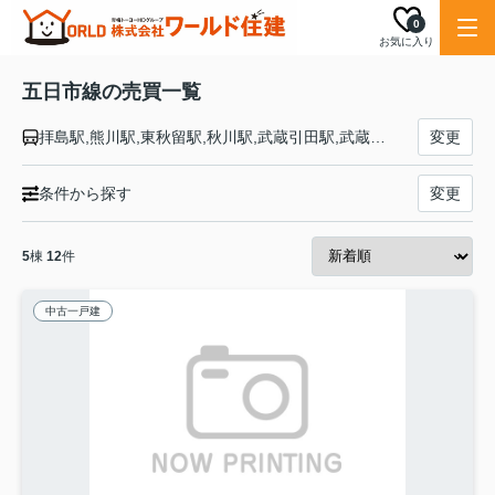
0
お気に入り
五日市線の売買一覧
拝島駅,熊川駅,東秋留駅,秋川駅,武蔵引田駅,武蔵増戸駅,武蔵五日市駅
変更
条件から探す
変更
5
棟
12
件
中古一戸建