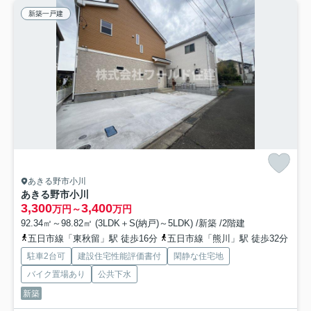
新築一戸建
あきる野市小川
あきる野市小川
3,300
3,400
万円～
万円
92.34㎡～98.82㎡ (3LDK＋S(納戸)～5LDK) /新築 /2階建
五日市線「東秋留」駅 徒歩16分
五日市線「熊川」駅 徒歩32分
駐車2台可
建設住宅性能評価書付
閑静な住宅地
バイク置場あり
公共下水
新築