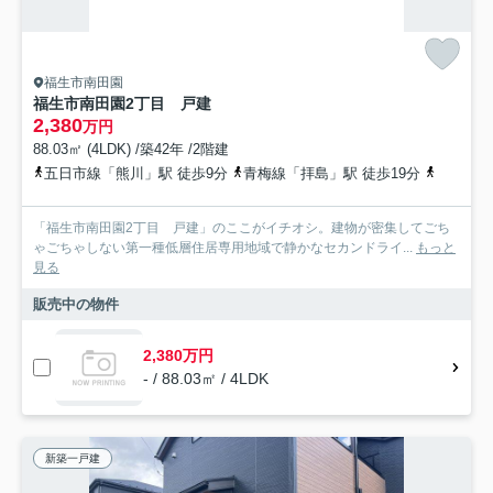
福生市南田園
福生市南田園2丁目 戸建
2,380
万円
88.03㎡ (4LDK) /築42年 /2階建
五日市線「熊川」駅 徒歩9分
青梅線「拝島」駅 徒歩19分
八高線「
「福生市南田園2丁目 戸建」のここがイチオシ。建物が密集してごち
ゃごちゃしない第一種低層住居専用地域で静かなセカンドライ...
もっと
見る
販売中の物件
2,380万円
- / 88.03㎡ / 4LDK
新築一戸建