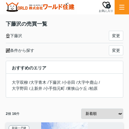
0
お気に入り
下藤沢の売買一覧
下藤沢
変更
条件から探す
変更
おすすめのエリア
大字双柳
/
大字青木
/
下藤沢
/
小谷田
/
大字中鹿山
/
大字野田
/
上新井
/
小手指元町
/
東狭山ケ丘
/
柏原
2
棟
16
件
新築一戸建