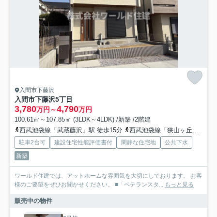
入間市下藤沢
入間市下藤沢5丁目
3,780
4,790
万円～
万円
100.61㎡～107.85㎡ (3LDK～4LDK) /新築 /2階建
西武池袋線「武蔵藤沢」駅 徒歩15分
西武池袋線「狭山ヶ丘」駅 徒歩24分
駐車2台可
建設住宅性能評価書付
閑静な住宅地
公共下水
新築
ワールド住建では、アットホームな雰囲気を大切にしております。 お客
様のご要望をぜひお聞かせください。 ■「ベテランスタ...
もっと見る
販売中の物件