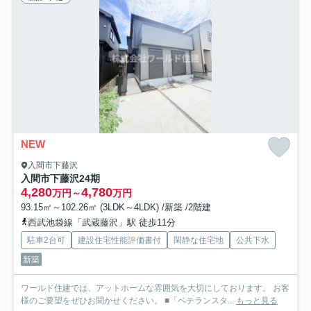
NEW
入間市下藤沢
入間市下藤沢24期
4,280
4,780
万円～
万円
93.15㎡～102.26㎡ (3LDK～4LDK) /新築 /2階建
西武池袋線「武蔵藤沢」駅 徒歩11分
駐車2台可
建設住宅性能評価書付
閑静な住宅地
公共下水
新築
ワールド住建では、アットホームな雰囲気を大切にしております。 お客
様のご要望をぜひお聞かせください。 ■「ベテランスタ...
もっと見る