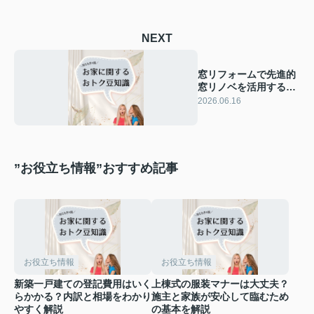
NEXT
窓リフォームで先進的
窓リノベを活用する？
補助金で省エネ断熱リ
2026.06.16
フォームを進める方法
”お役立ち情報”おすすめ記事
お役立ち情報
お役立ち情報
新築一戸建ての登記費用はいく
上棟式の服装マナーは大丈夫？
らかかる？内訳と相場をわかり
施主と家族が安心して臨むため
やすく解説
の基本を解説