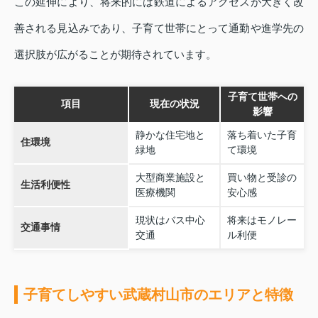
この延伸により、将来的には鉄道によるアクセスが大きく改
善される見込みであり、子育て世帯にとって通勤や進学先の
選択肢が広がることが期待されています。
子育て世帯への
項目
現在の状況
影響
静かな住宅地と
落ち着いた子育
住環境
緑地
て環境
大型商業施設と
買い物と受診の
生活利便性
医療機関
安心感
現状はバス中心
将来はモノレー
交通事情
交通
ル利便
子育てしやすい武蔵村山市のエリアと特徴