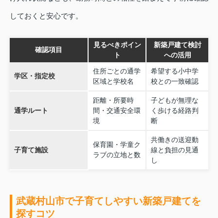
しておくと安心です。
見るべきポイン
新築戸建て検討
確認項目
ト
への活用
住所ごとの通学
希望する小中学
学区・指定校
区域と学校名
校との一致確認
距離・所要時
子どもが無理な
通学ルート
間・交通安全環
く歩ける経路判
境
断
共働きの送迎動
保育園・学童ク
子育て施設
線と負担の見通
ラブの立地と数
し
武蔵村山市で子育てしやすい新築戸建てを
探すコツ