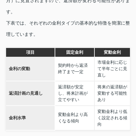
月）に見直されますので、返済額が変わる可能性がありま
す。
下表では、それぞれの金利タイプの基本的な特徴を簡潔に整
理しています。
項目
固定金利
変動金利
市場金利に応じ
契約時から返済
金利の変動
て半年ごとに見
終了まで一定
直し
返済額が安定
将来の返済額が
返済計画の見通し
し、将来計画が
変動する可能性
立てやすい
あり
変動金利より低
変動金利より高
金利水準
く設定される傾
くなる傾向
向