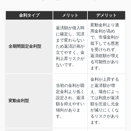
金利タイプ
メリット
デメリット
変動金利より適
返済額が借入時
用金利が高め
に確定し、完済
で、市場金利が
まで変わらない
低下しても恩恵
全期間固定金利型
ため返済計画が
を受けられず、
立てやすく、金
返済総額が増え
利上昇リスクが
る可能性があり
ないです。
ます。
金利が上昇する
当初の金利が固
と返済額が増
定金利より低く
え、場合によっ
設定され、返済
ては利息が返済
変動金利型
額を抑えやすい
額を圧迫し元金
傾向がありま
が減りにくくな
す。
るリスクがあり
ます。