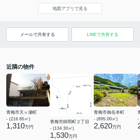
地図アプリで見る
メールで共有する
LINEで共有する
近隣の物件
青梅市天ヶ瀬町
青梅市御岳本町
- (216.85㎡)
- (895.00㎡)
-
青梅市師岡町２丁目
1,310
2,620
万円
万円
- (134.30㎡)
1,530
万円