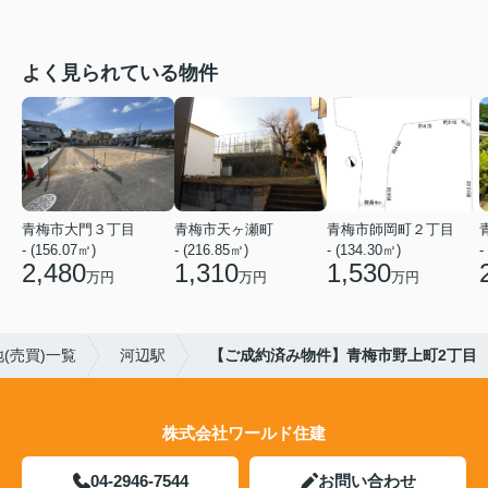
よく見られている物件
青梅市大門３丁目
青梅市天ヶ瀬町
青梅市師岡町２丁目
- (156.07㎡)
- (216.85㎡)
- (134.30㎡)
-
2,480
1,310
1,530
万円
万円
万円
(売買)一覧
河辺駅
【ご成約済み物件】青梅市野上町2丁目
株式会社ワールド住建
04-2946-7544
お問い合わせ