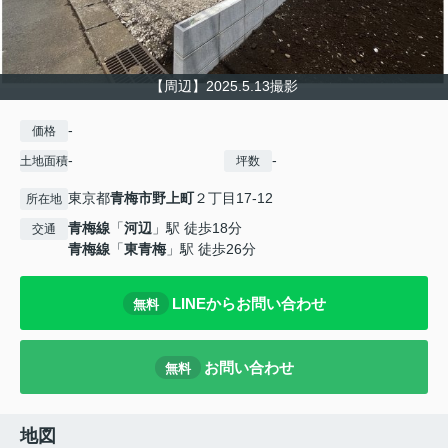
【周辺】2025.5.13撮影
-
価格
-
-
土地面積
坪数
東京都
青梅市
野上町
２丁目17-12
所在地
青梅線
「
河辺
」駅 徒歩18分
交通
青梅線
「
東青梅
」駅 徒歩26分
LINEからお問い合わせ
無料
お問い合わせ
無料
地図