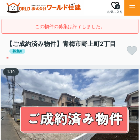
0
お気に入り
この物件の募集は終了しました。
【ご成約済み物件】青梅市野上町2丁目
募集0
-
1
/
10