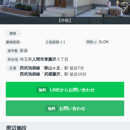
【外観】
-
価格
-
-(-)
3LDK
建物面積
土地面積
間取り
新築
築年数
埼玉県
入間市
東藤沢
５丁目
所在地
西武池袋線
「
狭山ヶ丘
」駅 徒歩7分
交通
西武池袋線
「
武蔵藤沢
」駅 徒歩10分
LINEからお問い合わせ
無料
お問い合わせ
無料
周辺施設