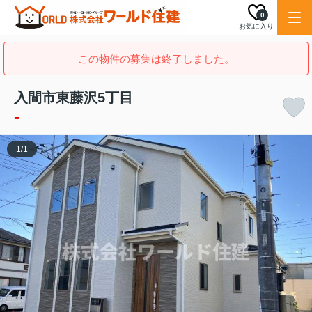
0
お気に入り
この物件の募集は終了しました。
入間市東藤沢5丁目
-
1
/
1