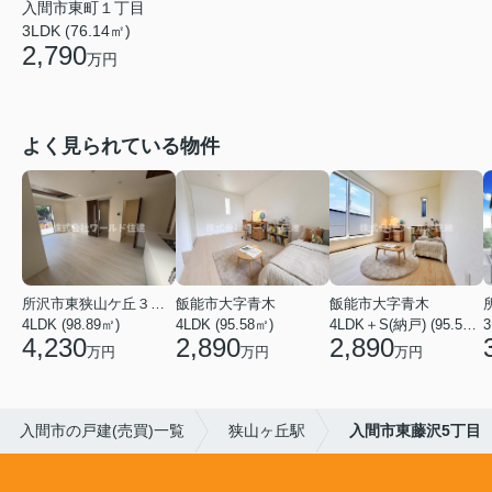
入間市東町１丁目
3LDK (76.14㎡)
2,790
万円
よく見られている物件
所沢市東狭山ケ丘３丁目
飯能市大字青木
飯能市大字青木
4LDK (98.89㎡)
4LDK (95.58㎡)
4LDK＋S(納戸) (95.58㎡)
3
4,230
2,890
2,890
万円
万円
万円
入間市の戸建(売買)一覧
狭山ヶ丘駅
入間市東藤沢5丁目