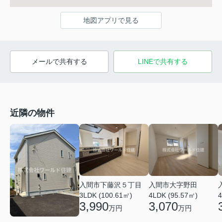
地図アプリで見る
メールで共有する
LINEで共有する
近隣の物件
入間市下藤沢５丁目
入間市大字野田
3LDK (100.61㎡)
4LDK (95.57㎡)
4
3,990
3,070
万円
万円