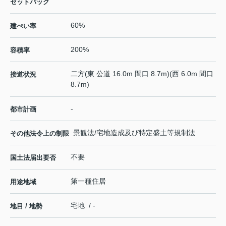
セットバック
60%
建ぺい率
200%
容積率
二方(東 公道 16.0m 間口 8.7m)(西 6.0m 間口
接道状況
8.7m)
-
都市計画
景観法/宅地造成及び特定盛土等規制法
その他法令上の制限
不要
国土法届出要否
第一種住居
用途地域
宅地 / -
地目 / 地勢