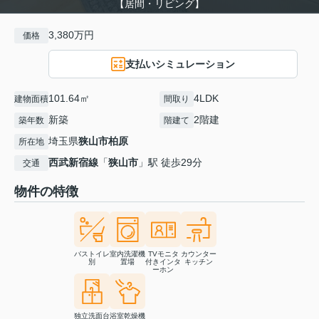
【居間・リビング】
3,380万円
価格
支払いシミュレーション
101.64㎡
4LDK
建物面積
間取り
新築
2階建
築年数
階建て
埼玉県
狭山市
柏原
所在地
西武新宿線
「
狭山市
」駅 徒歩29分
交通
物件の特徴
バストイレ
室内洗濯機
TVモニタ
カウンター
別
置場
付きインタ
キッチン
ーホン
独立洗面台
浴室乾燥機