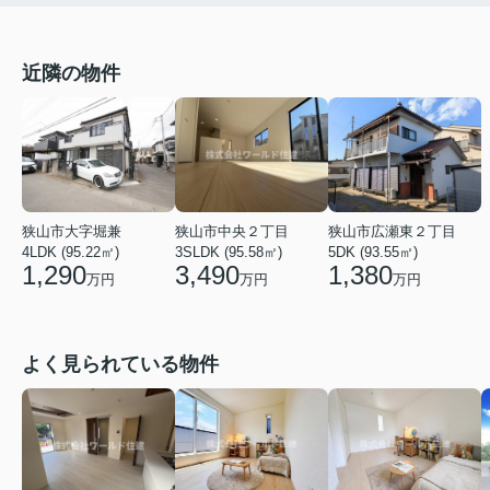
近隣の物件
狭山市大字堀兼
狭山市中央２丁目
狭山市広瀬東２丁目
4LDK (95.22㎡)
3SLDK (95.58㎡)
5DK (93.55㎡)
1,290
3,490
1,380
万円
万円
万円
よく見られている物件