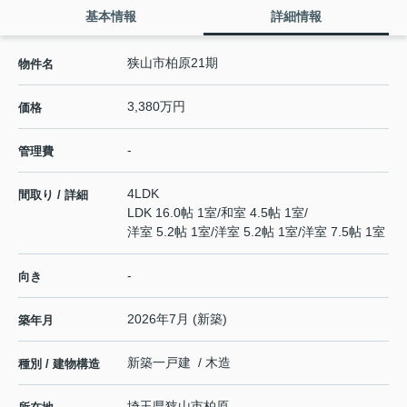
基本情報
詳細情報
狭山市柏原21期
物件名
3,380万円
価格
-
管理費
4LDK
間取り / 詳細
LDK 16.0帖 1室
/
和室 4.5帖 1室
/
洋室 5.2帖 1室
/
洋室 5.2帖 1室
/
洋室 7.5帖 1室
-
向き
2026年7月 (新築)
築年月
新築一戸建 / 木造
種別 / 建物構造
埼玉県
狭山市
柏原