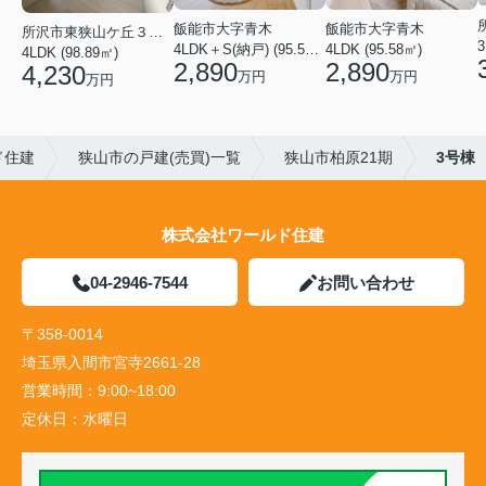
飯能市大字青木
飯能市大字青木
所沢市東狭山ケ丘３丁目
3
4LDK＋S(納戸) (95.58㎡)
4LDK (95.58㎡)
4LDK (98.89㎡)
2,890
2,890
4,230
万円
万円
万円
ド住建
狭山市の戸建(売買)一覧
狭山市柏原21期
3号棟
株式会社ワールド住建
04-2946-7544
お問い合わせ
〒358-0014
埼玉県入間市宮寺2661-28
営業時間：
9:00~18:00
定休日：
水曜日