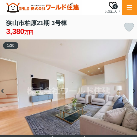
0
お気に入り
狭山市柏原21期 3号棟
3,380
万円
1
/
30