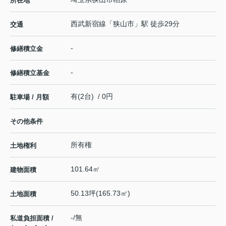
所在地
西武新宿線
「
狭山市
」駅 徒歩29分
交通
-
修繕積立金
-
修繕積立基金
有(2台) / 0円
駐車場 / 月額
その他条件
所有権
土地権利
101.64㎡
建物面積
50.13坪(165.73㎡)
土地面積
-/無
私道負担面積 /