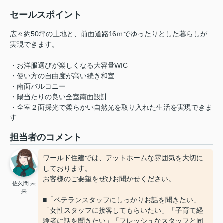
セールスポイント
広々約50坪の土地と、前面道路16ｍでゆったりとした暮らしが
実現できます。
・お洋服選びが楽しくなる大容量WIC
・使い方の自由度が高い続き和室
・南面バルコニー
・陽当たりの良い全室南面設計
・全室２面採光で柔らかい自然光を取り入れた生活を実現できま
す
担当者のコメント
ワールド住建では、アットホームな雰囲気を大切に
しております。
お客様のご要望をぜひお聞かせください。
佐久間 未
来
■「ベテランスタッフにしっかりお話を聞きたい」
「女性スタッフに接客してもらいたい」「子育て経
験者に話を聞きたい」「フレッシュなスタッフと同