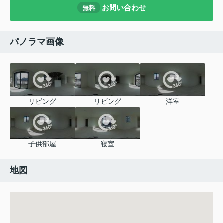
お問い合わせ
無料
パノラマ画像
リビング
リビング
洋室
子供部屋
寝室
地図