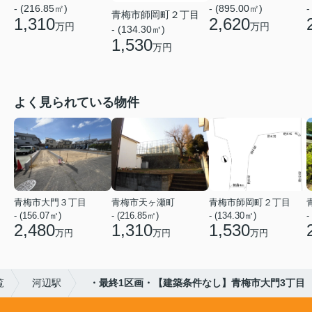
- (216.85㎡)
- (895.00㎡)
-
青梅市師岡町２丁目
1,310
2,620
万円
万円
- (134.30㎡)
1,530
万円
よく見られている物件
青梅市大門３丁目
青梅市天ヶ瀬町
青梅市師岡町２丁目
- (156.07㎡)
- (216.85㎡)
- (134.30㎡)
-
2,480
1,310
1,530
万円
万円
万円
覧
河辺駅
・最終1区画・【建築条件なし】青梅市大門3丁目