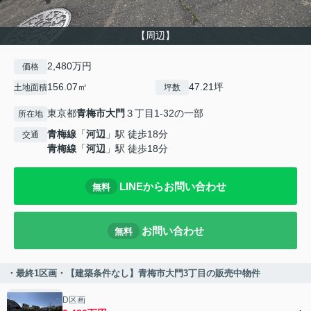
【周辺】
2,480万円
価格
156.07㎡
47.21坪
土地面積
坪数
東京都
青梅市
大門
３丁目1-32の一部
所在地
青梅線
「
河辺
」駅 徒歩18分
交通
青梅線
「
河辺
」駅 徒歩18分
LINEからお問い合わせ
無料
お問い合わせ
無料
・最終1区画・【建築条件なし】青梅市大門3丁目の販売中物件
D区画