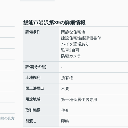
飯能市岩沢第39の詳細情報
設備条件
閑静な住宅地
建設住宅性能評価書付
バイク置場あり
駐車2台可
防犯カメラ
設備(その他)
-
土地権利
所有権
国土法届出
不要
用途地域
第一種低層住居専用
取引態様
仲介
情報の見方
引渡し
即時