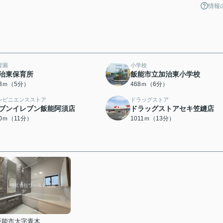
情報
育園
小学校
治東保育所
飯能市立加治東小学校
93ｍ（5分）
468ｍ（6分）
ンビニエンスストア
ドラッグストア
ブンイレブン飯能阿須店
ドラッグストアセキ笠縫店
10ｍ（11分）
1011ｍ（13分）
飯能市大字青木