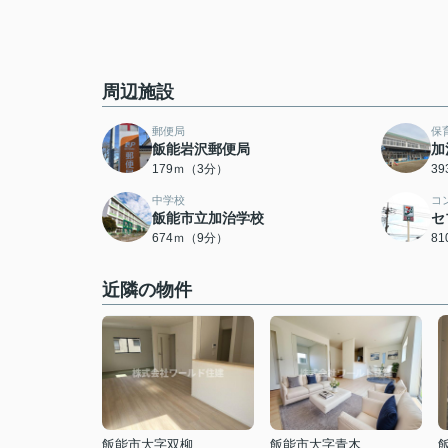
周辺施設
郵便局
保
飯能岩沢郵便局
加
179ｍ（3分）
3
中学校
コ
飯能市立加治学校
セ
674ｍ（9分）
8
近隣の物件
飯能市大字双柳
飯能市大字青木