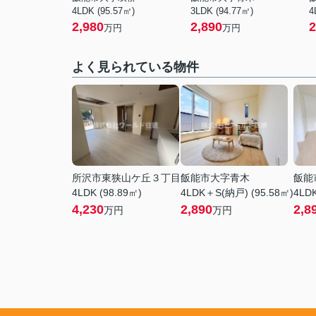
4LDK (95.57㎡)
3LDK (94.77㎡)
4
2,980
2,890
2
万円
万円
よく見られている物件
所沢市東狭山ケ丘３丁目
飯能市大字青木
飯能
4LDK (98.89㎡)
4LDK＋S(納戸) (95.58㎡)
4LDK
4,230
2,890
2,8
万円
万円