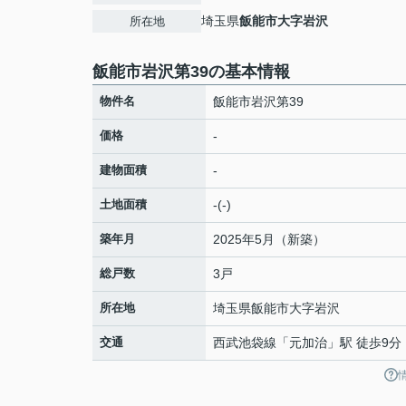
埼玉県
飯能市
大字岩沢
所在地
飯能市岩沢第39の基本情報
物件名
飯能市岩沢第39
価格
-
建物面積
-
土地面積
-(-)
築年月
2025年5月（新築）
総戸数
3戸
所在地
埼玉県
飯能市
大字岩沢
交通
西武池袋線
「
元加治
」駅 徒歩9分