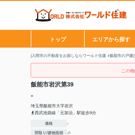
トップ
エリアから探す
|入間市の不動産をお探しならワールド住建
飯能市の戸建(
この物
飯能市岩沢第39
-
埼玉県
飯能市
大字岩沢
西武池袋線「元加治」駅徒歩9分
-
価格
-/-
間取り/建物面積